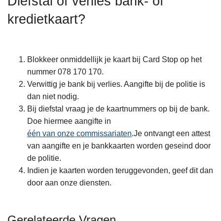
Diefstal of verlies bank- of
n
kredietkaart?
h
o
u
d
Blokkeer onmiddellijk je kaart bij Card Stop op het
g
nummer 078 170 170.
a
Verwittig je bank bij verlies. Aangifte bij de politie is
a
dan niet nodig.
n
Bij diefstal vraag je de kaartnummers op bij de bank.
Doe hiermee aangifte in
één van onze commissariaten
.Je ontvangt een attest
van aangifte en je bankkaarten worden geseind door
de politie.
Indien je kaarten worden teruggevonden, geef dit dan
door aan onze diensten.
Gerelateerde Vragen