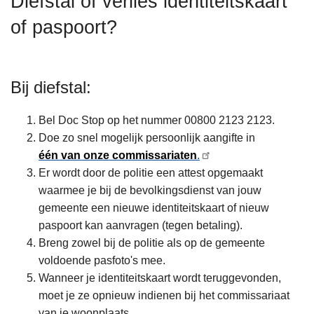
Diefstal of verlies identiteitskaart
n
of paspoort?
h
o
u
d
Bij diefstal:
g
a
Bel Doc Stop op het nummer 00800 2123 2123.
a
Doe zo snel mogelijk persoonlijk aangifte in
n
één van onze commissariaten
.
Er wordt door de politie een attest opgemaakt
waarmee je bij de bevolkingsdienst van jouw
gemeente een nieuwe identiteitskaart of nieuw
paspoort kan aanvragen (tegen betaling).
Breng zowel bij de politie als op de gemeente
voldoende pasfoto's mee.
Wanneer je identiteitskaart wordt teruggevonden,
moet je ze opnieuw indienen bij het commissariaat
van je woonplaats.