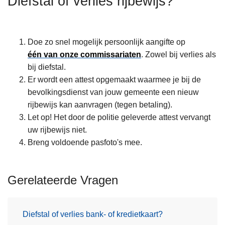
Diefstal of verlies rijbewijs?
n
h
o
Doe zo snel mogelijk persoonlijk aangifte op
u
één van onze commissariaten
. Zowel bij verlies als
d
bij diefstal.
g
Er wordt een attest opgemaakt waarmee je bij de
a
bevolkingsdienst van jouw gemeente een nieuw
a
rijbewijs kan aanvragen (tegen betaling).
n
Let op! Het door de politie geleverde attest vervangt
uw rijbewijs niet.
Breng voldoende pasfoto's mee.
Gerelateerde Vragen
Diefstal of verlies bank- of kredietkaart?