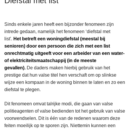
Diefstal met list
n
h
o
Sinds enkele jaren heeft een bijzonder fenomeen zijn
u
intrede gedaan, namelijk het fenomeen ‘diefstal met
d
list'.
Het betreft een woningdiefstal (meestal bij
g
senioren) door een persoon die zich met een list
a
onrechtmatig uitgeeft voor een arbeider van een water-
a
of elektriciteitsmaatschappij (in de meeste
n
gevallen).
De daders maken hierbij gebruik van het
prestige dat hun valse titel hen verschaft om op slinkse
wijze een kompaan in de woning binnen te laten en zo een
diefstal te plegen.
Dit fenomeen omvat talrijke modi, die gaan van valse
politieagenten of valse bedienden tot het gebruik van valse
voorwendselen. Dit is één van de redenen waarom deze
feiten moeilijk op te sporen zijn. Niettemin kunnen een