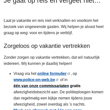
Je gaat op reis en vergeet niet…
n
h
o
Laat je vakantie en reis niet verknallen en voorkom het
u
bezoek van ongewenste gasten. Wij helpen je alvast heel
d
graag op weg: voor en tijdens je verblijf.
g
a
Zorgeloos op vakantie vertrekken
a
n
Zonder zorgen op vakantie vertrekken, dat wil natuurlijk
iedereen. Wij kunnen je daarbij helpen!
Vraag via het
online formulier
, op
www.police-on-web.be
of in
één van onze commissariaten
gratis
afwezigheidstoezicht aan. De politieploegen komen
dan regelmatig een kijkje nemen tijdens jouw
afwezigheid, zowel overdag als 's nachts.