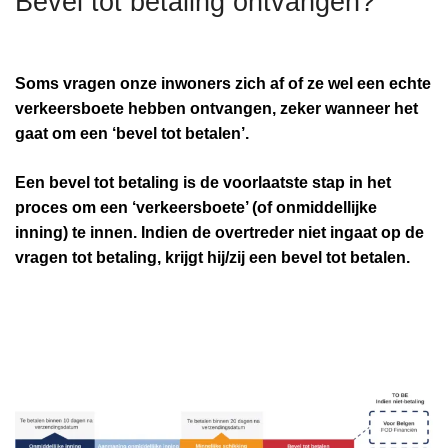
Bevel tot betaling ontvangen?
n
h
o
Soms vragen onze inwoners zich af of ze wel een echte
u
verkeersboete hebben ontvangen, zeker wanneer het
d
gaat om een ‘bevel tot betalen’.
g
a
Een bevel tot betaling is de voorlaatste stap in het
a
proces om een ‘verkeersboete’ (of onmiddellijke
n
inning) te innen. Indien de overtreder niet ingaat op de
vragen tot betaling, krijgt hij/zij een bevel tot betalen.