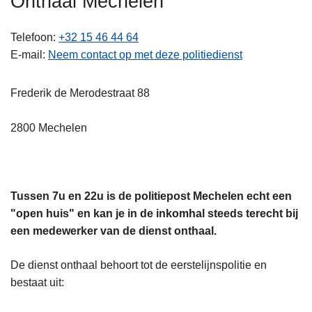
Onthaal Mechelen
n
h
Telefoon
+32 15 46 44 64
o
E-mail
Neem contact op met deze politiedienst
u
d
Frederik de Merodestraat 88
g
a
2800 Mechelen
a
n
Tussen 7u en 22u is de politiepost Mechelen echt een
"open huis" en kan je in de inkomhal steeds terecht bij
een medewerker van de dienst onthaal.
De dienst onthaal behoort tot de eerstelijnspolitie en
bestaat uit: