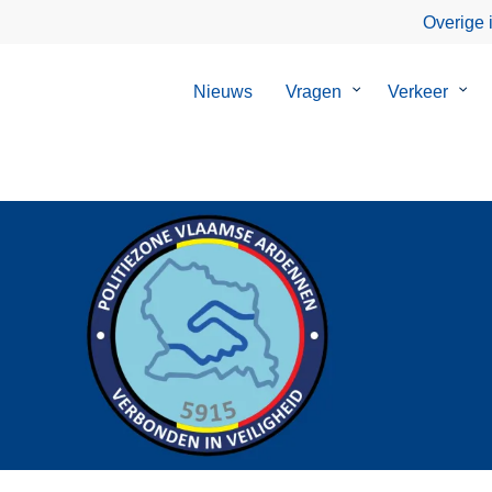
Overige 
Nieuws
Vragen
Submenu
Verkeer
Sub
van
van
Vragen
Verk