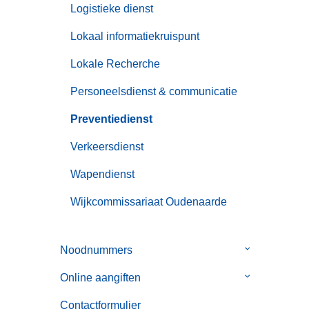
Logistieke dienst
Lokaal informatiekruispunt
Lokale Recherche
Personeelsdienst & communicatie
Preventiedienst
Verkeersdienst
Wapendienst
Wijkcommissariaat Oudenaarde
Noodnummers
Submenu
van
Online aangiften
Submenu
Noodnummer
van
Contactformulier