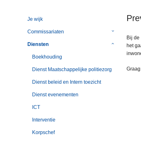
n
h
Pre
Je wijk
o
u
Commissariaten
Submenu
d
Bij de
van
g
Diensten
Submenu
het ga
Commissaria
a
van
inwone
Boekhouding
a
Diensten
n
Graag
Dienst Maatschappelijke politiezorg
Dienst beleid en Intern toezicht
Dienst evenementen
ICT
Interventie
Korpschef