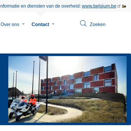
informatie en diensten van de overheid:
www.belgium.be
menu
Over ons
Submenu
Contact
Submenu
Zoeken
van
van
eer
Over
Contact
ons