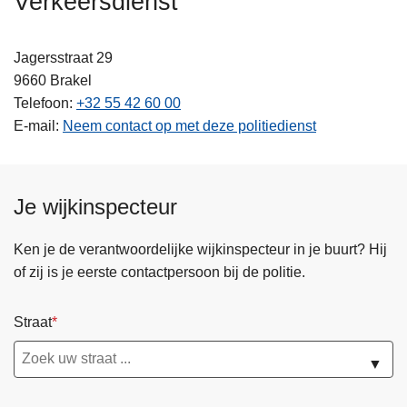
Verkeersdienst
n
h
Jagersstraat 29
o
9660
Brakel
u
Telefoon
+32 55 42 60 00
d
E-mail
Neem contact op met deze politiedienst
g
a
a
n
Je wijkinspecteur
Ken je de verantwoordelijke wijkinspecteur in je buurt? Hij
of zij is je eerste contactpersoon bij de politie.
Straat
▼