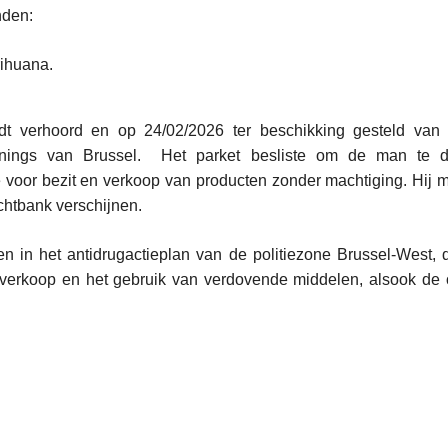
nden:
rihuana.
t verhoord en op 24/02/2026 ter beschikking gesteld van 
nings van Brussel. Het parket besliste om de man te 
 voor bezit en verkoop van producten zonder machtiging. Hij 
echtbank verschijnen.
n in het antidrugactieplan van de politiezone Brussel-West, d
 verkoop en het gebruik van verdovende middelen, alsook de o
L
e
e
s