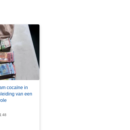
am cocaïne in
leiding van een
role
1:48