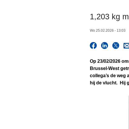
n
h
1,203 kg m
o
u
Wo 25.02.2026 - 13:03
d
g
a
a
Op 23/02/2026 oms
n
Brussel-West getr
collega’s de weg 
hij de vlucht. Hij