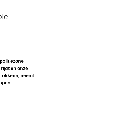
ole
politiezone
rijdt en onze
etrokkene, neemt
oppen.