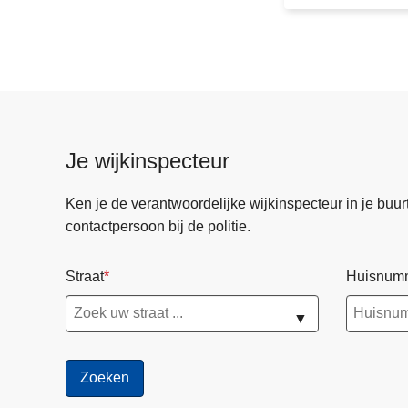
m
s
p
e
e
d
,
Je wijkinspecteur
1
1
Ken je de verantwoordelijke wijkinspecteur in je buurt? 
7
contactpersoon bij de politie.
,
5
Straat
Huisnum
1
g
▼
r
a
m
c