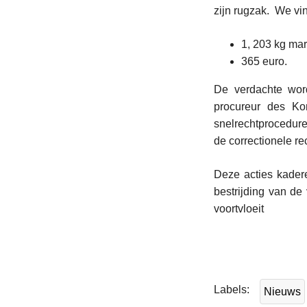
zijn rugzak. We vi
1, 203 kg ma
365 euro.
De verdachte word
procureur des Ko
snelrechtprocedure
de correctionele r
Deze acties kadere
bestrijding van de
voortvloeit
L
e
e
Labels
Nieuws
s