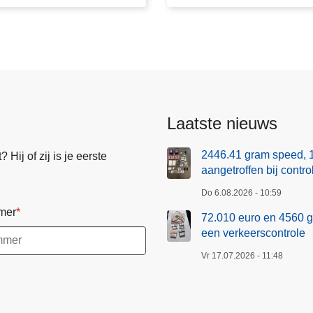
e
n
4
5
6
0
g
Laatste nieuws
r
a
2446.41 gram speed, 
Hij of zij is je eerste
m
aangetroffen bij contr
c
Do 6.08.2026 - 10:59
o
mer
72.010 euro en 4560 g
c
een verkeerscontrole
a
ï
Vr 17.07.2026 - 11:48
n
e
i