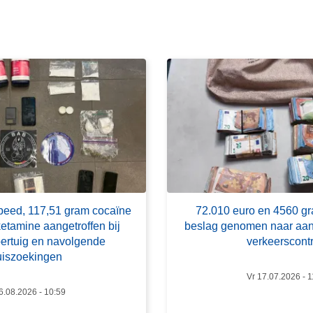
m
e
e
r
o
v
e
r
7
2
.
0
peed, 117,51 gram cocaïne
72.010 euro en 4560 gr
1
etamine aangetroffen bij
beslag genomen naar aan
0
oertuig en navolgende
verkeerscont
e
uiszoekingen
u
Vr 17.07.2026 - 1
r
6.08.2026 - 10:59
o