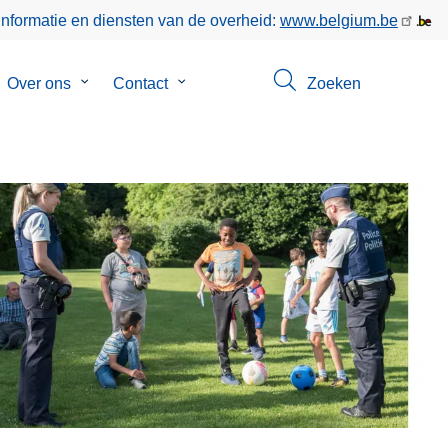
informatie en diensten van de overheid:
www.belgium.be
bmenu
Over ons
Submenu
Contact
Submenu
Zoeken
van
van
gen
Over
Contact
ons