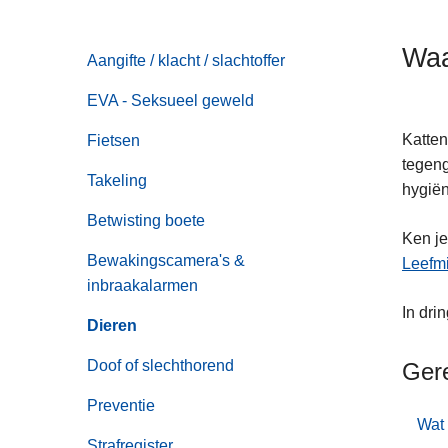
n
h
Waa
Aangifte / klacht / slachtoffer
o
u
EVA - Seksueel geweld
d
g
Katten
Fietsen
a
tegeng
Takeling
a
hygiën
n
Betwisting boete
Ken je
Bewakingscamera's &
Leefmi
inbraakalarmen
In drin
Dieren
Doof of slechthorend
Ger
Preventie
Wat 
Strafregister