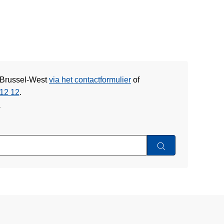
e Brussel-West
via het contactformulier
of
12 12
.
w