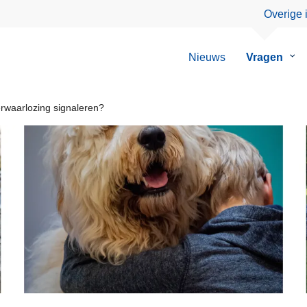
Overige 
Nieuws
Vragen
Su
van
Vra
rwaarlozing signaleren?