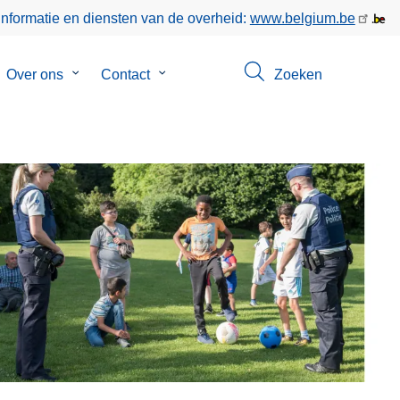
informatie en diensten van de overheid:
www.belgium.be
bmenu
Over ons
Submenu
Contact
Submenu
Zoeken
van
van
gen
Over
Contact
ons