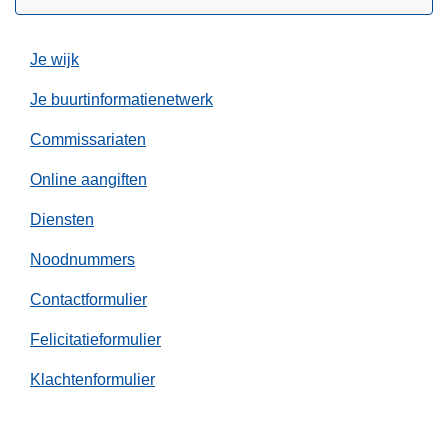
l
j
u
Je wijk
l
i
Je buurtinformatienetwerk
2
Commissariaten
0
2
Online aangiften
6
Diensten
Noodnummers
Contactformulier
Felicitatieformulier
Klachtenformulier