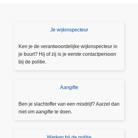
Je wijkinspecteur
C
o
n
Ken je de verantwoordelijke wijkinspecteur in
t
je buurt? Hij of zij is je eerste contactpersoon
a
bij de politie.
ct
e
e
Aangifte
D
r
o
j
e
Ben je slachtoffer van een misdrijf? Aarzel dan
e
a
niet om aangifte te doen.
w
a
ij
n
ki
g
Werken bij de politie
Ik