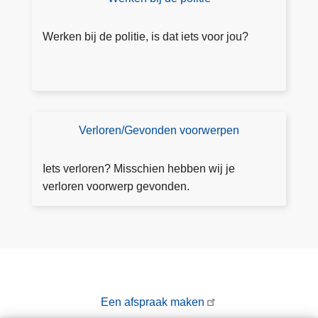
n
ift
w
s
e
il
p
Werken bij de politie, is dat iets voor jou?
m
e
e
ct
e
e
r
u
w
r
Verloren/Gevonden voorwerpen
V
et
e
e
rl
Iets verloren? Misschien hebben wij je
n
o
verloren voorwerp gevonden.
r
e
n
v
o
o
Een afspraak maken
r