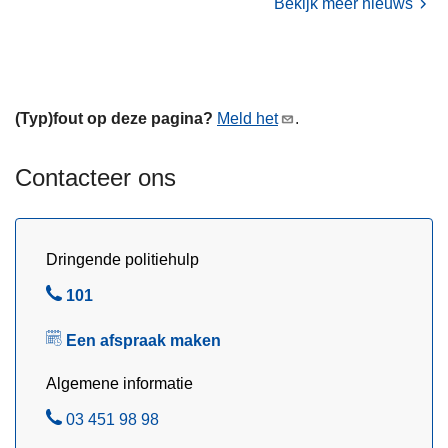
Bekijk meer nieuws
e
r
s
r
(Typ)fout op deze pagina?
Meld het
.
e
g
l
Contacteer ons
e
m
e
Dringende politiehulp
n
t
B
101
v
e
Een afspraak maken
a
l
n
Algemene informatie
a
B
03 451 98 98
f
e
1