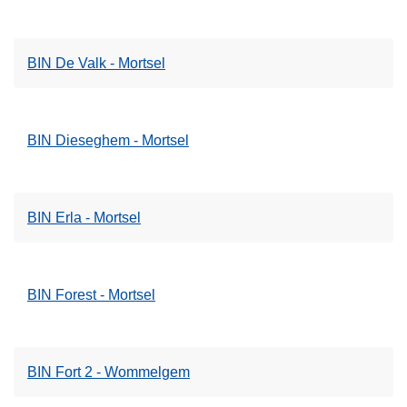
a
t
t
I
i
BIN De Valk - Mortsel
n
e
f
N
o
e
r
t
BIN Dieseghem - Mortsel
m
w
a
e
t
r
BIN Erla - Mortsel
i
k
e
N
e
BIN Forest - Mortsel
t
w
e
BIN Fort 2 - Wommelgem
r
k