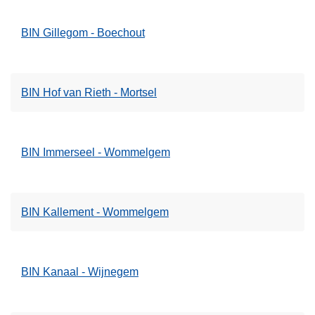
v
BIN Gillegom - Boechout
o
o
r
Z
BIN Hof van Rieth - Mortsel
e
l
f
BIN Immerseel - Wommelgem
s
t
a
n
BIN Kallement - Wommelgem
d
i
g
BIN Kanaal - Wijnegem
e
n