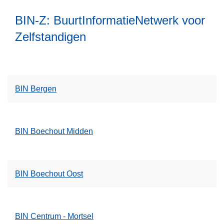
v
m
e
BIN-Z: BuurtInformatieNetwerk voor
e
r
Zelfstandigen
e
B
r
I
o
N
v
-
e
B
BIN Bergen
r
u
B
u
I
r
BIN Boechout Midden
N
t
-
I
Z
n
:
BIN Boechout Oost
f
B
o
u
r
u
m
BIN Centrum - Mortsel
r