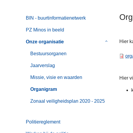
n
h
Org
BIN - buurtinformatienetwerk
o
u
PZ Minos in beeld
d
g
Hier k
Onze organisatie
Submenu
a
van
Bestuursorganen
org
a
Onze
n
organisatie
Jaarverslag
Missie, visie en waarden
Hier v
Organigram
Zonaal veiligheidsplan 2020 - 2025
Politiereglement