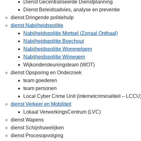
Dienst Gecentraliseerde Dienstplanning
Dienst Beleidsadvies, analyse en preventie
dienst Dringende politiehulp
dienst Nabijheidspolitie
Nabijheidspolitie Mortsel (Zonaal Onthaal)
Nabijheidspolitie Boechout
Nabijheidspolitie Wommelgem
Nabijheidspolitie Wijnegem
Wijkondersteuningsteam (WOT)
dienst Opsporing en Onderzoek
team goederen
team personen
Local Cyber Crime Unit (internetcriminaliteit – LCCU
dienst Verkeer en Mobiliteit
Lokaal VerwerkingsCentrum (LVC)
dienst Wapens
dienst Schijnhuwelijken
dienst Procesopvolging