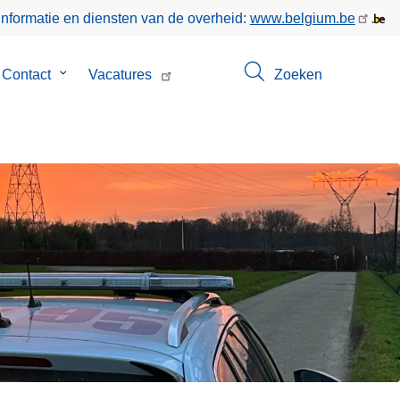
informatie en diensten van de overheid:
www.belgium.be
menu
Contact
Submenu
Vacatures
Zoeken
van
Contact