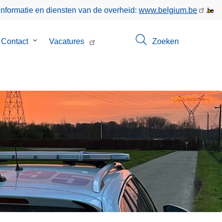
informatie en diensten van de overheid:
www.belgium.be
menu
Contact
Submenu
Vacatures
Zoeken
van
Contact