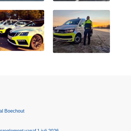
val Boechout
sreglement vanaf 1 juli 2026