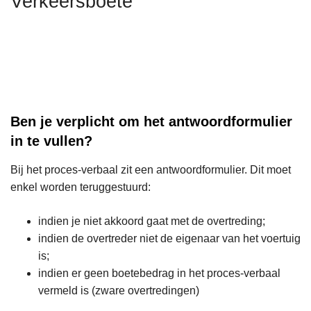
Verkeersboete
n
m
s
h
e
m
o
e
e
u
r
e
o
d
r
v
g
o
e
a
v
Ben je verplicht om het antwoordformulier
r
a
e
in te vullen?
V
n
r
e
V
Bij het proces-verbaal zit een antwoordformulier. Dit moet
r
e
enkel worden teruggestuurd:
k
r
e
k
indien je niet akkoord gaat met de overtreding;
e
e
indien de overtreder niet de eigenaar van het voertuig
r
e
is;
s
r
indien er geen boetebedrag in het proces-verbaal
b
s
vermeld is (zware overtredingen)
o
b