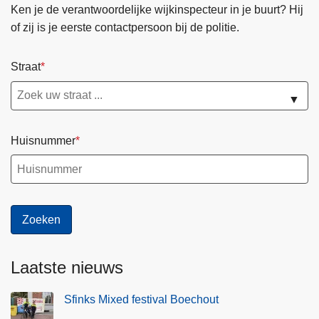
k
e
k
Ken je de verantwoordelijke wijkinspecteur in je buurt? Hij
e
g
of zij is je eerste contactpersoon bij de politie.
n
l
b
e
Straat
i
m
j
e
▼
d
n
e
t
Huisnummer
p
o
l
i
t
i
e
Laatste nieuws
Sfinks Mixed festival Boechout