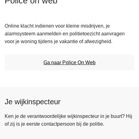
Police on web
n
h
o
Online klacht indienen voor kleine misdrijven, je
u
alarmsysteem aanmelden en politietoezicht aanvragen
d
voor je woning tijdens je vakantie of afwezigheid.
g
a
a
Ga naar Police On Web
n
Je wijkinspecteur
Ken je de verantwoordelijke wijkinspecteur in je buurt? Hij
of zij is je eerste contactpersoon bij de politie.