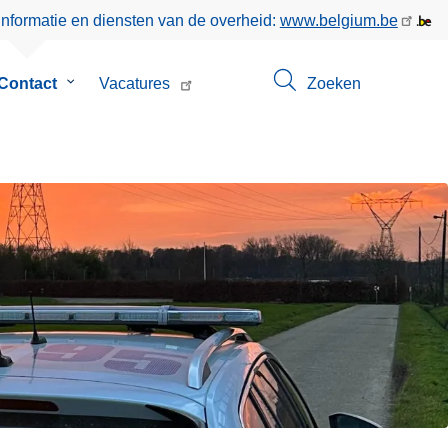
informatie en diensten van de overheid:
www.belgium.be
menu
Contact
Submenu
Vacatures
Zoeken
van
Contact