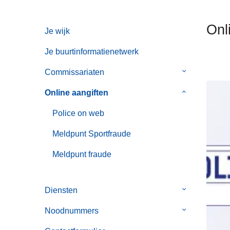
n
h
Onl
Je wijk
o
u
Je buurtinformatienetwerk
d
g
Commissariaten
Submenu
a
van
Online aangiften
Submenu
a
Commissaria
van
n
Police on web
Online
aangiften
Meldpunt Sportfraude
Meldpunt fraude
Diensten
Submenu
van
Noodnummers
Submenu
Diensten
van