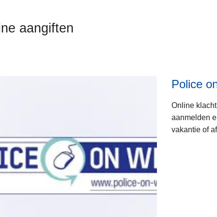
ine aangiften
Police o
ten
Online klacht
aanmelden en 
vakantie of a