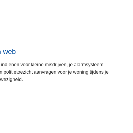
n web
 indienen voor kleine misdrijven, je alarmsysteem
politietoezicht aanvragen voor je woning tijdens je
fwezigheid.
L
e
e
s
m