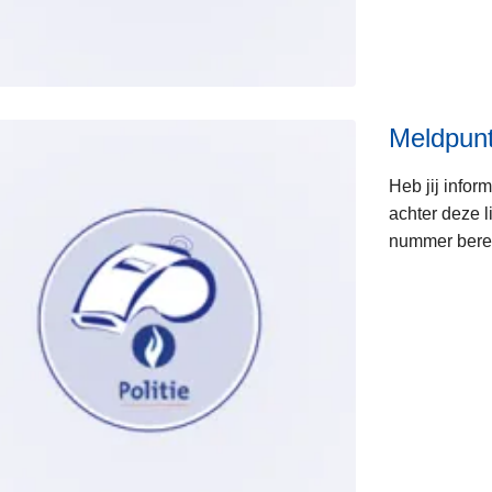
s
Meldpunt
Heb jij infor
achter deze l
nummer berei