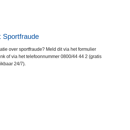
e
e
r
o
v
 Sportfraude
e
r
matie over sportfraude? Meld dit via het formulier
P
ink of via het telefoonnummer 0800/44 44 2 (gratis
o
kbaar 24/7).
l
i
c
L
e
e
o
e
n
s
w
m
e
e
b
e