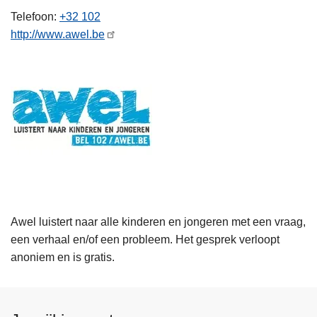
n
Telefoon
+32 102
h
http://www.awel.be
o
u
d
g
a
a
n
Awel luistert naar alle kinderen en jongeren met een vraag,
een verhaal en/of een probleem. Het gesprek verloopt
anoniem en is gratis.