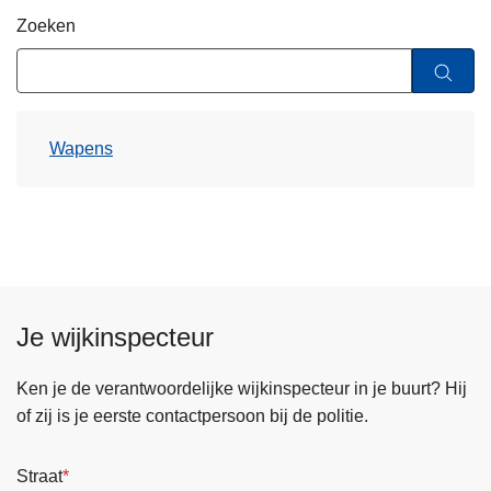
n
Zoeken
h
o
u
d
Wapens
g
a
a
n
Je wijkinspecteur
Ken je de verantwoordelijke wijkinspecteur in je buurt? Hij
of zij is je eerste contactpersoon bij de politie.
Straat