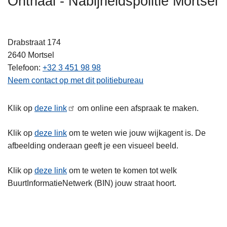
Onthaal - Nabijheidspolitie Mortsel
n
h
o
Drabstraat 174
u
2640
Mortsel
d
Telefoon
+32 3 451 98 98
g
Neem contact op met dit politiebureau
a
a
Klik op
deze link
om online een afspraak te maken.
n
Klik op
deze link
om te weten wie jouw wijkagent is. De
afbeelding onderaan geeft je een visueel beeld.
Klik op
deze link
om te weten te komen tot welk
BuurtInformatieNetwerk (BIN) jouw straat hoort.