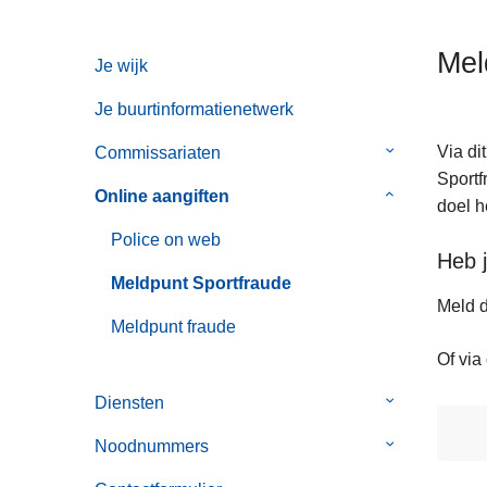
n
h
Mel
Je wijk
o
u
Je buurtinformatienetwerk
d
g
Via di
Commissariaten
Submenu
a
Sportf
van
Online aangiften
Submenu
a
doel h
Commissaria
van
n
Police on web
Online
Heb j
aangiften
Meldpunt Sportfraude
Meld d
Meldpunt fraude
Of via
Diensten
Submenu
van
Noodnummers
Submenu
Diensten
van