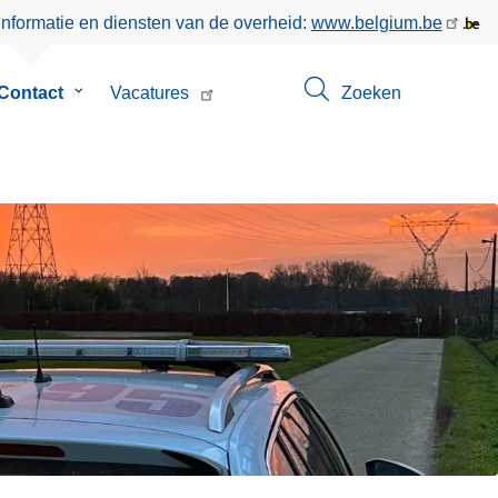
informatie en diensten van de overheid:
www.belgium.be
menu
Contact
Submenu
Vacatures
Zoeken
van
Contact