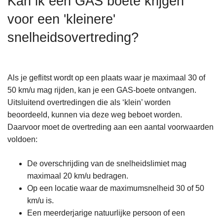
Kan ik een GAS boete krijgen
n
voor een 'kleinere'
h
o
snelheidsovertreding?
u
d
g
Als je geflitst wordt op een plaats waar je maximaal 30 of
a
50 km/u mag rijden, kan je een GAS-boete ontvangen.
a
Uitsluitend overtredingen die als ‘klein’ worden
n
beoordeeld, kunnen via deze weg beboet worden.
Daarvoor moet de overtreding aan een aantal voorwaarden
voldoen:
De overschrijding van de snelheidslimiet mag
maximaal 20 km/u bedragen.
Op een locatie waar de maximumsnelheid 30 of 50
km/u is.
Een meerderjarige natuurlijke persoon of een