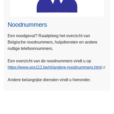
a
c
t
f
Noodnummers
o
r
L
Een noodgeval? Raadpleeg het overzicht van
m
e
Belgische noodnummers, hulpdiensten en andere
u
e
nuttige telefoonnummers.
l
s
i
Een overzicht van de noodnummers vindt u op
m
e
https://www.sos112.be/nl/andere-noodnummers.html
e
r
e
Andere belangrijke diensten vindt u hieronder.
r
o
v
e
r
N