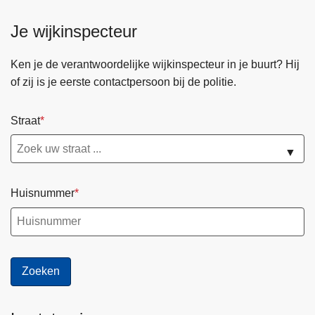
o
Je wijkinspecteur
o
d
n
Ken je de verantwoordelijke wijkinspecteur in je buurt? Hij
u
of zij is je eerste contactpersoon bij de politie.
m
m
Straat
e
r
▼
s
Huisnummer