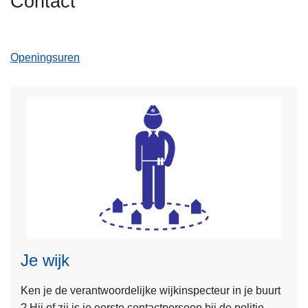
Contact
n
h
o
Openingsuren
u
d
g
a
a
n
L
e
Je wijk
e
Ken je de verantwoordelijke wijkinspecteur in je buurt
s
? Hij of zij is je eerste contactpersoon bij de politie.
m