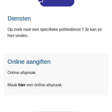
e
s
s
a
Diensten
m
r
e
i
Op zoek naar een specifieke politiedienst ? Je kan ze
e
a
hier vinden.
r
t
L
o
e
e
v
n
e
e
s
Online aangiften
r
m
D
Online afspraak
e
i
e
e
Maak
hier
een online afspraak.
r
n
o
s
v
t
e
e
r
n