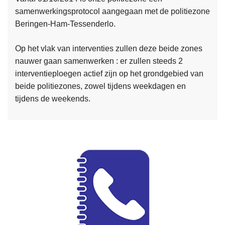
i
samenwerkingsprotocol aangegaan met de politiezone
L
e
Beringen-Ham-Tessenderlo.
e
n
e
e
Op het vlak van interventies zullen deze beide zones
s
t
nauwer gaan samenwerken : er zullen steeds 2
m
w
interventieploegen actief zijn op het grondgebied van
e
e
beide politiezones, zowel tijdens weekdagen en
e
r
tijdens de weekends.
r
k
o
v
e
r
C
o
m
m
L
i
e
s