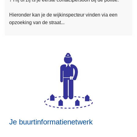
e
Hieronder kan je de wijkinspecteur vinden via een
e
opzoeking van de straat...
r
o
v
e
r
J
e
L
w
e
i
e
j
s
k
m
e
Je buurtinformatienetwerk
e
r
o