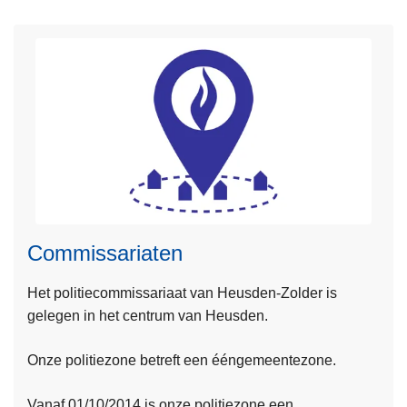
v
e
r
J
e
b
u
u
r
t
i
Commissariaten
n
f
Het politiecommissariaat van Heusden-Zolder is
o
gelegen in het centrum van Heusden.
r
m
Onze politiezone betreft een ééngemeentezone.
a
t
Vanaf 01/10/2014 is onze politiezone een