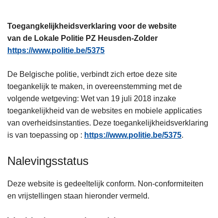
n
h
Toegangkelijkheidsverklaring voor de website
o
van de Lokale Politie PZ Heusden-Zolder
u
https://www.politie.be/5375
d
g
De Belgische politie, verbindt zich ertoe deze site
a
toegankelijk te maken, in overeenstemming met de
a
volgende wetgeving: Wet van 19 juli 2018 inzake
n
toegankelijkheid van de websites en mobiele applicaties
van overheidsinstanties. Deze toegankelijkheidsverklaring
is van toepassing op :
https://www.politie.be/5375
.
Nalevingsstatus
Deze website is gedeeltelijk conform. Non-conformiteiten
en vrijstellingen staan hieronder vermeld.