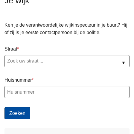
Je wijk
n
h
o
Ken je de verantwoordelijke wijkinspecteur in je buurt? Hij
u
of zij is je eerste contactpersoon bij de politie.
d
g
Straat
a
a
▼
n
Huisnummer