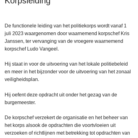
Korpsleiding
n
h
o
De functionele leiding van het politiekorps wordt vanaf 1
u
juli 2023 waargenomen door waarnemend korpschef Kris
d
Janssen, ter vervanging van de vroegere waarnemend
g
korpschef Ludo Vangeel.
a
a
Hij staat in voor de uitvoering van het lokale politiebeleid
n
en meer in het bijzonder voor de uitvoering van het zonaal
veiligheidsplan.
Hij oefent deze opdracht uit onder het gezag van de
burgemeester.
De korpschef verzekert de organisatie en het beheer van
het korps alsook de opdrachten die voortvloeien uit
verzoeken of richtlijnen met betrekking tot opdrachten van