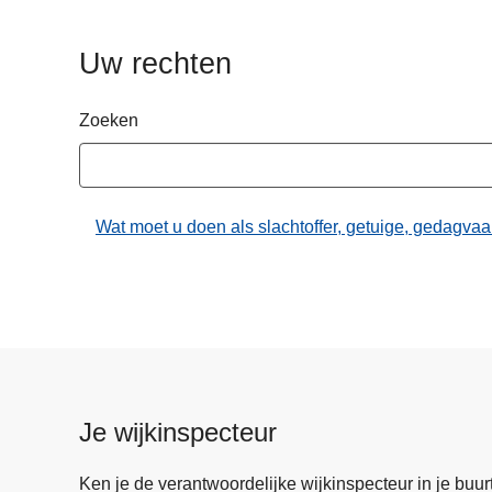
n
h
Uw rechten
o
u
Zoeken
d
g
a
a
Wat moet u doen als slachtoffer, getuige, gedagvaard
n
Je wijkinspecteur
Ken je de verantwoordelijke wijkinspecteur in je buurt? 