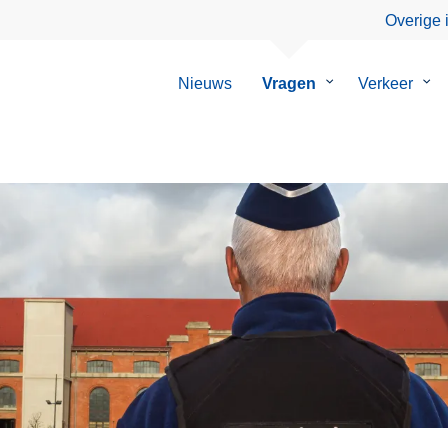
Overige 
Nieuws
Vragen
Submenu
Verkeer
Su
van
van
Vragen
Ver