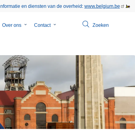
informatie en diensten van de overheid:
www.belgium.be
bmenu
Over ons
Submenu
Contact
Submenu
Zoeken
van
van
keer
Over
Contact
ons