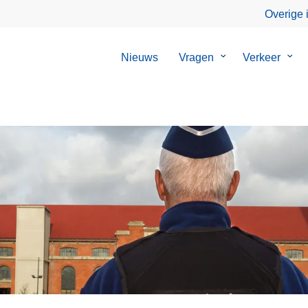
Overige 
Nieuws
Vragen
Submenu
Verkeer
Sub
van
van
Vragen
Verk