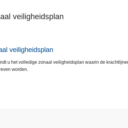
aal veiligheidsplan
al veiligheidsplan
indt u het volledige zonaal veiligheidsplan waarin de krachtlij
reven worden.
an
gsakkoorden