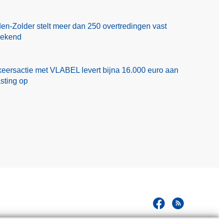
a
a
en-Zolder stelt meer dan 250 overtredingen vast
l
eekend
v
e
i
eersactie met VLABEL levert bijna 16.000 euro aan
l
asting op
i
g
h
e
i
d
s
p
l
a
n