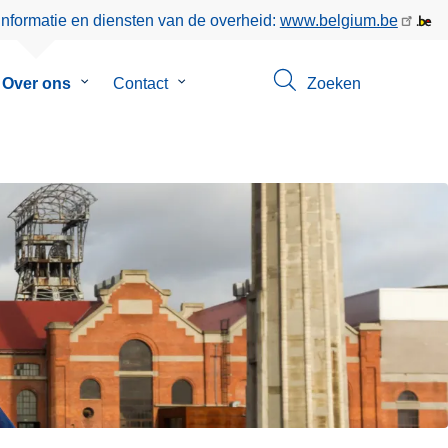
informatie en diensten van de overheid:
www.belgium.be
menu
Over ons
Submenu
Contact
Submenu
Zoeken
van
van
eer
Over
Contact
ons