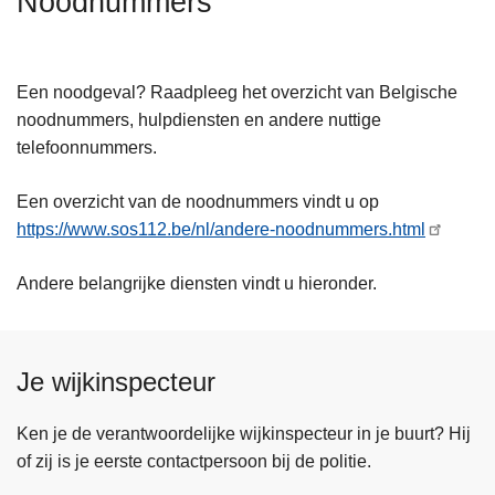
Noodnummers
n
h
o
Een noodgeval? Raadpleeg het overzicht van Belgische
u
noodnummers, hulpdiensten en andere nuttige
d
telefoonnummers.
g
a
Een overzicht van de noodnummers vindt u op
a
https://www.sos112.be/nl/andere-noodnummers.html
n
Andere belangrijke diensten vindt u hieronder.
Je wijkinspecteur
Ken je de verantwoordelijke wijkinspecteur in je buurt? Hij
of zij is je eerste contactpersoon bij de politie.