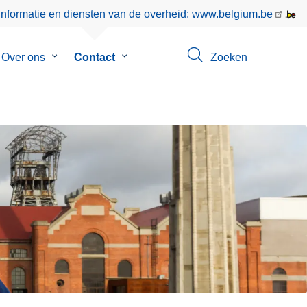
informatie en diensten van de overheid:
www.belgium.be
menu
Over ons
Submenu
Contact
Submenu
Zoeken
van
van
eer
Over
Contact
ons