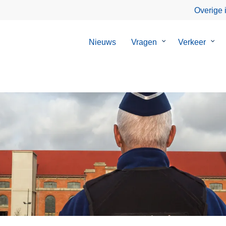
Overige 
Nieuws
Vragen
Submenu
Verkeer
Sub
van
van
Vragen
Verk