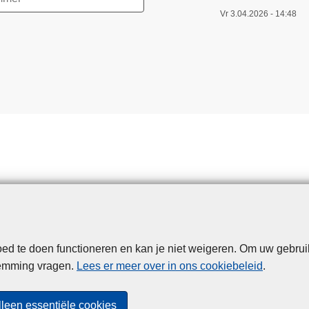
Vr 3.04.2026 - 14:48
d te doen functioneren en kan je niet weigeren. Om uw gebrui
Disclaimer
Privacy
Cookies
Toegankelijkheid
temming vragen.
Lees er meer over in ons cookiebeleid
.
© 2026 Politie.be
lleen essentiële cookies