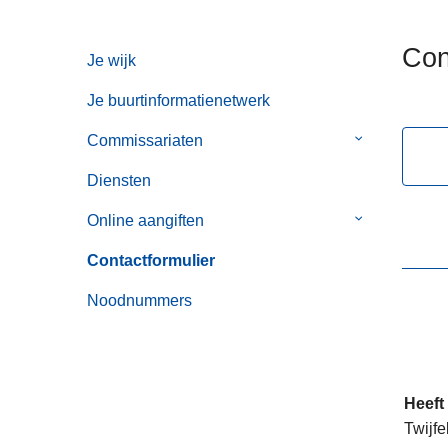
n
h
Con
Je wijk
o
u
Je buurtinformatienetwerk
d
g
Commissariaten
Submenu
a
van
Diensten
a
Commissaria
n
Online aangiften
Submenu
van
Contactformulier
Online
aangiften
Noodnummers
Heeft
Twijfe