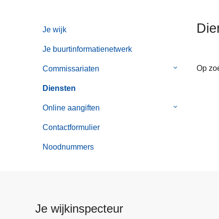
n
h
Die
Je wijk
o
u
Je buurtinformatienetwerk
d
g
Op zoe
Commissariaten
Submenu
a
van
Diensten
a
Commissaria
n
Online aangiften
Submenu
van
Contactformulier
Online
aangiften
Noodnummers
Je wijkinspecteur