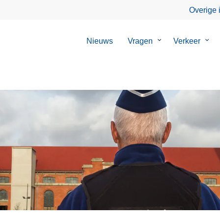
Overige 
Nieuws
Vragen
Submenu
Verkeer
Sub
van
van
Vragen
Verk