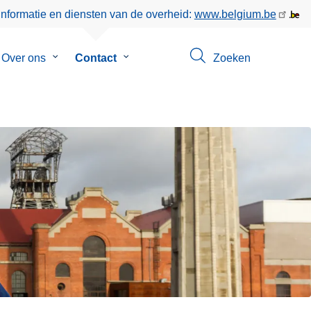
informatie en diensten van de overheid:
www.belgium.be
menu
Over ons
Submenu
Contact
Submenu
Zoeken
van
van
eer
Over
Contact
ons