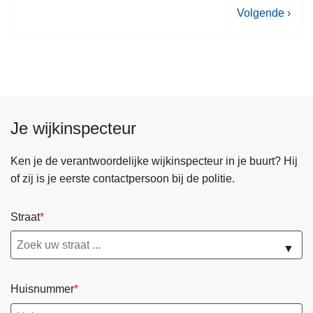
V
Volgende ›
o
l
g
e
n
d
Je wijkinspecteur
e
p
Ken je de verantwoordelijke wijkinspecteur in je buurt? Hij
a
of zij is je eerste contactpersoon bij de politie.
g
i
Straat
n
a
▼
Huisnummer