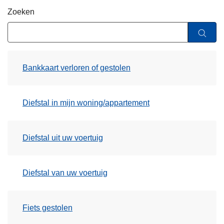
n
Zoeken
h
o
u
d
Bankkaart verloren of gestolen
g
a
a
Diefstal in mijn woning/appartement
n
Diefstal uit uw voertuig
Diefstal van uw voertuig
Fiets gestolen