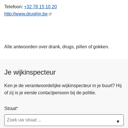
n
Telefoon
+32 78 15 10 20
h
http://www.druglijn.be
o
u
d
g
Alle antwoorden over drank, drugs, pillen of gokken.
a
a
n
Je wijkinspecteur
Ken je de verantwoordelijke wijkinspecteur in je buurt? Hij
of zij is je eerste contactpersoon bij de politie.
Straat
▼