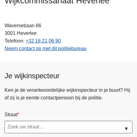
Wijkcommissariaat Heverlee
n
h
o
Waversebaan 66
u
3001
Heverlee
d
Telefoon
+32 16 21 06 90
g
Neem contact op met dit politiebureau
a
a
n
Je wijkinspecteur
Ken je de verantwoordelijke wijkinspecteur in je buurt? Hij
of zij is je eerste contactpersoon bij de politie.
Straat
▼