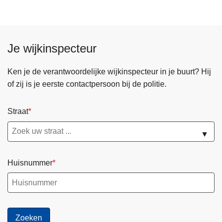
p
n
r
o
e
V
l
m
a
i
e
Je wijkinspecteur
c
t
n
a
i
t
t
Ken je de verantwoordelijke wijkinspecteur in je buurt? Hij
e
e
u
of zij is je eerste contactpersoon bij de politie.
?
n
r
?
e
Straat
s
L
▼
o
k
Huisnummer
a
l
e
P
o