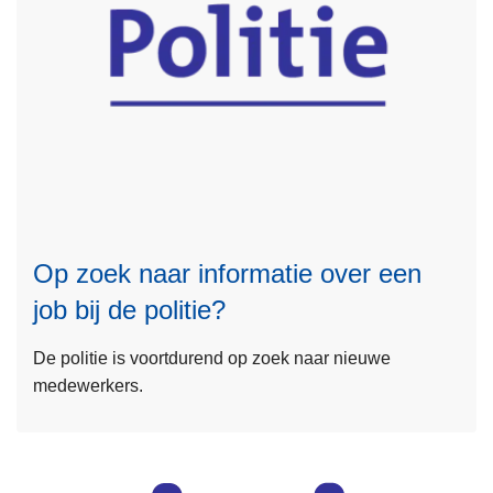
L
e
e
Op zoek naar informatie over een
s
job bij de politie?
m
e
De politie is voortdurend op zoek naar nieuwe
e
medewerkers.
r
o
v
e