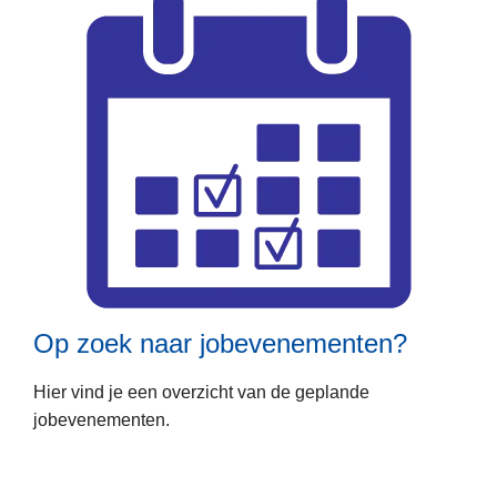
r
O
p
z
o
e
k
n
a
L
a
e
r
e
i
s
n
Op zoek naar jobevenementen?
m
f
e
o
Hier vind je een overzicht van de geplande
e
r
jobevenementen.
r
m
o
a
v