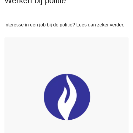
Werken bij politie
n
h
o
Interesse in een job bij de politie? Lees dan zeker verder.
u
d
g
a
a
n