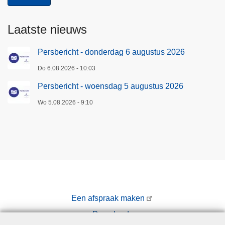
l
i
Laatste nieuws
t
i
Persbericht - donderdag 6 augustus 2026
e
Do 6.08.2026 - 10:03
L
e
Persbericht - woensdag 5 augustus 2026
u
Wo 5.08.2026 - 9:10
v
e
n
Een afspraak maken
Downloads