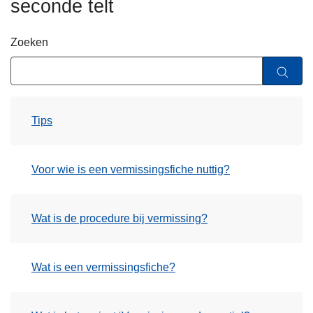
seconde telt
n
h
Zoeken
o
u
d
g
a
Tips
a
n
Voor wie is een vermissingsfiche nuttig?
Wat is de procedure bij vermissing?
Wat is een vermissingsfiche?