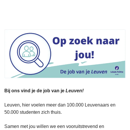
n
h
o
u
d
g
a
a
n
Bij ons vind je de job van je
Leuven!
Leuven, hier voelen meer dan 100.000 Leuvenaars en
50.000 studenten zich thuis.
Samen met jou willen we een vooruitstrevend en