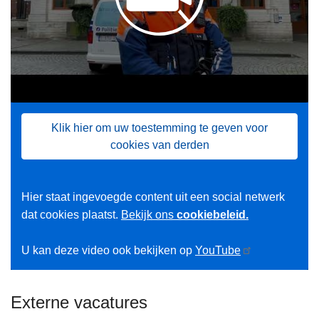
Klik hier om uw toestemming te geven voor
cookies van derden
Hier staat ingevoegde content uit een social netwerk
dat cookies plaatst.
Bekijk ons
cookiebeleid.
U kan deze video ook bekijken op
YouTube
Externe vacatures