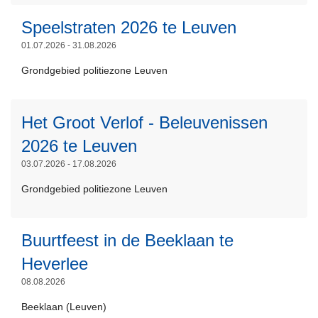
v
m
Speelstraten 2026 te Leuven
e
e
r
01.07.2026 - 31.08.2026
e
H
L
r
Grondgebied politiezone Leuven
e
e
o
r
e
v
a
s
Het Groot Verlof - Beleuvenissen
e
a
m
r
2026 te Leuven
n
e
S
03.07.2026 - 17.08.2026
l
e
p
e
r
Grondgebied politiezone Leuven
e
L
g
o
e
e
f
v
l
e
Buurtfeest in de Beeklaan te
i
e
s
s
e
r
Heverlee
t
m
t
H
r
08.08.2026
e
s
e
a
e
Beeklaan (Leuven)
s
t
L
t