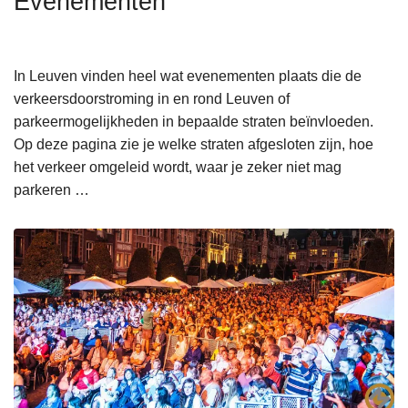
Evenementen
n
h
o
In Leuven vinden heel wat evenementen plaats die de
u
verkeersdoorstroming in en rond Leuven of
d
parkeermogelijkheden in bepaalde straten beïnvloeden.
g
Op deze pagina zie je welke straten afgesloten zijn, hoe
a
het verkeer omgeleid wordt, waar je zeker niet mag
a
parkeren …
n