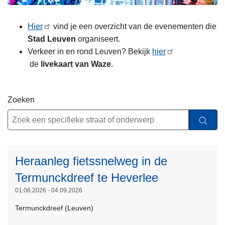
Hier
vind je een overzicht van de evenementen die
Stad Leuven
organiseert.
Verkeer in en rond Leuven? Bekijk
hier
de
livekaart van Waze
.
Zoeken
L
e
e
s
Heraanleg fietssnelweg in de
m
Termunckdreef te Heverlee
e
L
01.06.2026 - 04.09.2026
e
e
r
Termunckdreef (Leuven)
e
o
s