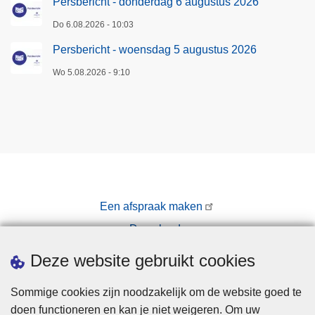
Persbericht - donderdag 6 augustus 2026
-
r
C
l
Do 6.08.2026 - 10:03
l
e
Persbericht - woensdag 5 augustus 2026
u
e
b
Wo 5.08.2026 - 9:10
B
r
u
g
g
e
K
Een afspraak maken
o
Downloads
n
i
Pers
Deze website gebruikt cookies
n
k
Sommige cookies zijn noodzakelijk om de website goed te
l
doen functioneren en kan je niet weigeren. Om uw