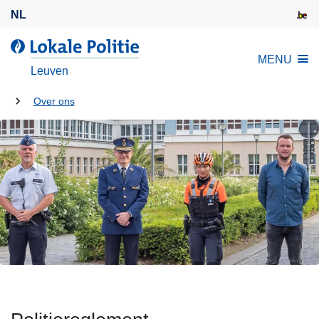
O
NL
v
e
d
MENU
r
e
Leuven
s
L
l
U
o
Over ons
a
k
bent
a
a
hier:
n
l
e
e
n
P
n
o
a
l
a
i
r
t
d
i
e
e
i