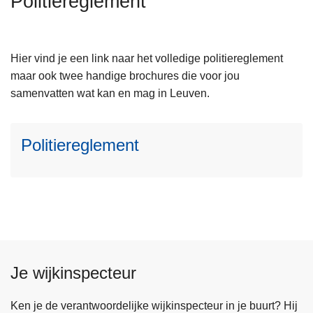
Politiereglement
n
h
L
o
e
Hier vind je een link naar het volledige politiereglement
u
e
maar ook twee handige brochures die voor jou
d
s
samenvatten wat kan en mag in Leuven.
g
m
a
e
a
Politiereglement
e
n
r
o
v
e
r
P
o
Je wijkinspecteur
l
i
Ken je de verantwoordelijke wijkinspecteur in je buurt? Hij