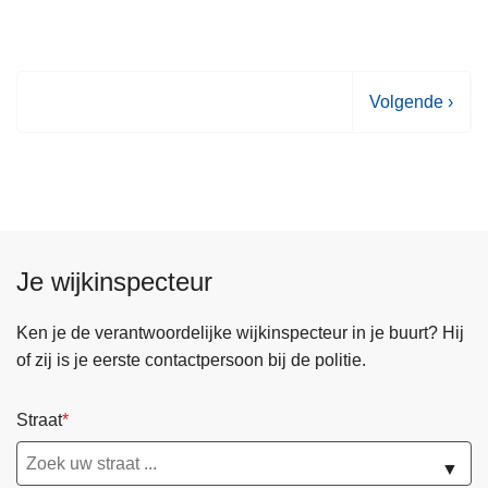
V
Volgende ›
o
l
g
e
n
d
Je wijkinspecteur
e
p
Ken je de verantwoordelijke wijkinspecteur in je buurt? Hij
a
of zij is je eerste contactpersoon bij de politie.
g
i
Straat
n
a
▼