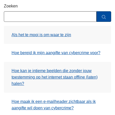
n
Zoeken
h
o
u
d
Als het te mooi is om waar te zijn
g
a
a
Hoe bereid ik mijn aangifte van cybercrime voor?
n
Hoe kan je intieme beelden die zonder jouw
toestemming op het internet staan offline (laten)
halen?
Hoe maak ik een e-mailheader zichtbaar als ik
aangifte wil doen van cybercrime?