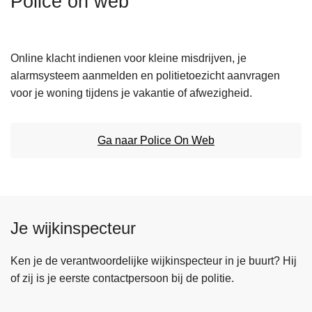
Police on web
n
h
o
Online klacht indienen voor kleine misdrijven, je
u
alarmsysteem aanmelden en politietoezicht aanvragen
d
voor je woning tijdens je vakantie of afwezigheid.
g
a
a
Ga naar Police On Web
n
Je wijkinspecteur
Ken je de verantwoordelijke wijkinspecteur in je buurt? Hij
of zij is je eerste contactpersoon bij de politie.