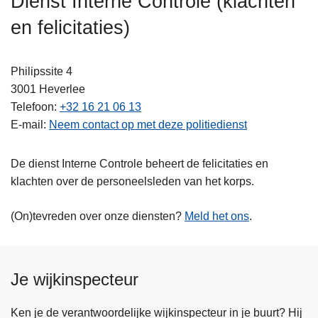
Dienst Interne Controle (klachten
n
en felicitaties)
h
o
u
Philipssite 4
d
3001
Heverlee
g
Telefoon
+32 16 21 06 13
a
E-mail
Neem contact op met deze politiedienst
a
n
De dienst Interne Controle beheert de felicitaties en
klachten over de personeelsleden van het korps.
(On)tevreden over onze diensten?
Meld het ons
.
Je wijkinspecteur
Ken je de verantwoordelijke wijkinspecteur in je buurt? Hij