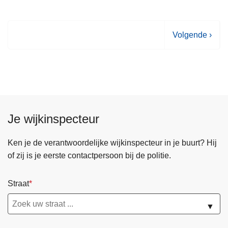
V
Volgende ›
o
l
g
e
n
d
Je wijkinspecteur
e
p
Ken je de verantwoordelijke wijkinspecteur in je buurt? Hij
a
of zij is je eerste contactpersoon bij de politie.
g
i
Straat
n
a
▼