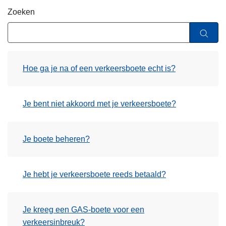
n
Zoeken
h
o
u
d
Hoe ga je na of een verkeersboete echt is?
g
a
a
Je bent niet akkoord met je verkeersboete?
n
Je boete beheren?
Je hebt je verkeersboete reeds betaald?
Je kreeg een GAS-boete voor een
verkeersinbreuk?