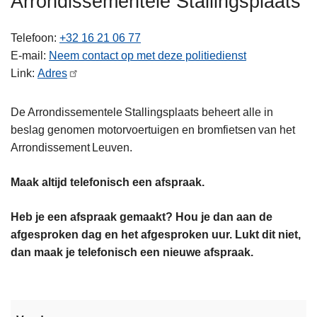
Arrondissementele Stallingsplaats
n
h
Telefoon
+32 16 21 06 77
o
E-mail
Neem contact op met deze politiedienst
u
Link
Adres
d
g
De Arrondissementele Stallingsplaats beheert alle in
a
beslag genomen motorvoertuigen en bromfietsen van het
a
Arrondissement Leuven.
n
Maak altijd telefonisch een afspraak.
Heb je een afspraak gemaakt? Hou je dan aan de
afgesproken dag en het afgesproken uur. Lukt dit niet,
dan maak je telefonisch een nieuwe afspraak.