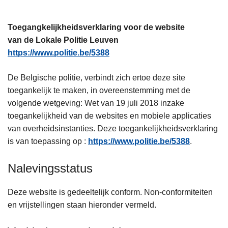
n
h
Toegangkelijkheidsverklaring voor de website
o
van de Lokale Politie Leuven
u
https://www.politie.be/5388
d
g
De Belgische politie, verbindt zich ertoe deze site
a
toegankelijk te maken, in overeenstemming met de
a
volgende wetgeving: Wet van 19 juli 2018 inzake
n
toegankelijkheid van de websites en mobiele applicaties
van overheidsinstanties. Deze toegankelijkheidsverklaring
is van toepassing op :
https://www.politie.be/5388
.
Nalevingsstatus
Deze website is gedeeltelijk conform. Non-conformiteiten
en vrijstellingen staan hieronder vermeld.