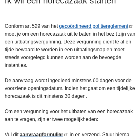
Ik wil een horecazaak starten
n
h
o
Conform art 529 van het
gecoördineerd politiereglement
u
moet je om een horecazaak uit te baten in het bezit zijn van
d
een uitbatingsvergunning. Deze vergunning dient te allen
g
tijde bewaard te worden in een uitbatingsmap en moet
a
steeds voorgelegd kunnen worden aan de bevoegde
a
instanties.
n
De aanvraag wordt ingediend minstens 60 dagen voor de
voorziene openingsdatum. Indien het gaat om een tijdelijke
horecazaak is dit minstens 30 dagen.
Om een vergunning voor het uitbaten van een horecazaak
aan te vragen, zijn er twee mogelijkheden:
Vul dit
aanvraagformulier
in en verzend. Stuur hierna