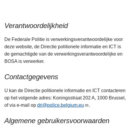
n
h
o
Verantwoordelijkheid
u
d
De Federale Politie is verwerkingsverantwoordelijke voor
g
deze website, de Directie politionele informatie en ICT is
a
de gemachtigde van de verwerkingsverantwoordelijke en
a
BOSA is verwerker.
n
Contactgegevens
U kan de Directie politionele informatie en ICT contacteren
op het volgende adres: Koningsstraat 202 A, 1000 Brussel,
of via e-mail op
dri@police.belgium.eu
.
Algemene gebruikersvoorwaarden