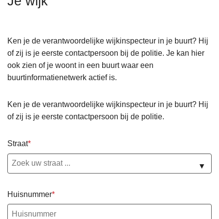
Je wijk
n
h
o
Ken je de verantwoordelijke wijkinspecteur in je buurt? Hij
u
of zij is je eerste contactpersoon bij de politie. Je kan hier
d
ook zien of je woont in een buurt waar een
g
buurtinformatienetwerk actief is.
a
a
Ken je de verantwoordelijke wijkinspecteur in je buurt? Hij
n
of zij is je eerste contactpersoon bij de politie.
Straat
▼
Huisnummer